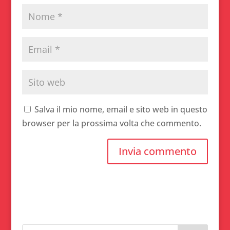
Salva il mio nome, email e sito web in questo
browser per la prossima volta che commento.
A
l
t
e
r