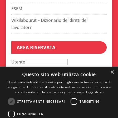
ESEM
Wikilabour.it – Dizionario dei diritti dei
lavoratori
AREA RISERVATA
Utente
×
Password
Questo sito web utilizza cookie
Questo sito web utilizza i cookie per migliorare la tua esperienza di
Ricordami
navigazione. Utilizzando il nostro sito web acconsenti a tutti i cookie
in conformità con la nostra policy per i cookie.
Leggi di più
STRETTAMENTE NECESSARI
TARGETING
A
l
FUNZIONALITÀ
t