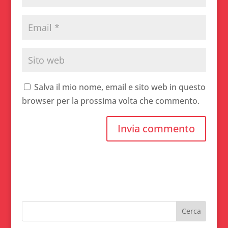
Salva il mio nome, email e sito web in questo
browser per la prossima volta che commento.
A
l
t
e
r
n