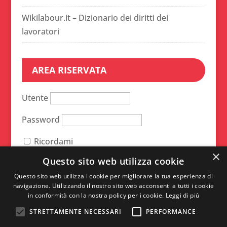
Wikilabour.it – Dizionario dei diritti dei
lavoratori
AREA RISERVATA
Utente
Password
Ricordami
×
Questo sito web utilizza cookie
A
Questo sito web utilizza i cookie per migliorare la tua esperienza di
navigazione. Utilizzando il nostro sito web acconsenti a tutti i cookie
l
in conformità con la nostra policy per i cookie.
Leggi di più
t
STRETTAMENTE NECESSARI
PERFORMANCE
e