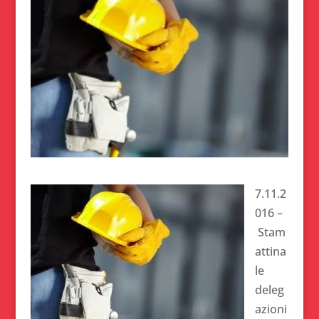
7.11.2
016 –
Stam
attina
le
deleg
azioni