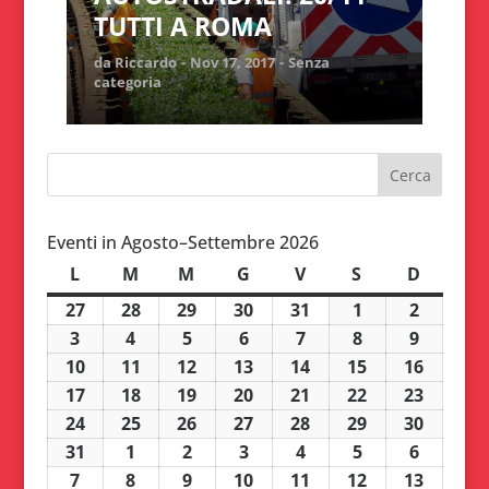
TUTTI A ROMA
da
Riccardo
Nov 17, 2017
Senza
categoria
Eventi in Agosto–Settembre 2026
L
lunedì
M
martedì
M
mercoledì
G
giovedì
V
venerdì
S
sabato
D
domeni
27
27
28
28
29
29
30
30
31
31
1
1
2
2
Luglio
Luglio
Luglio
Luglio
Luglio
Agosto
Agosto
3
3
4
4
5
5
6
6
7
7
8
8
9
9
2026
2026
2026
2026
2026
2026
2026
Agosto
Agosto
Agosto
Agosto
Agosto
Agosto
Agosto
10
10
11
11
12
12
13
13
14
14
15
15
16
16
2026
2026
2026
2026
2026
2026
2026
Agosto
Agosto
Agosto
Agosto
Agosto
Agosto
Agosto
17
17
18
18
19
19
20
20
21
21
22
22
23
23
2026
2026
2026
2026
2026
2026
2026
Agosto
Agosto
Agosto
Agosto
Agosto
Agosto
Agosto
24
24
25
25
26
26
27
27
28
28
29
29
30
30
2026
2026
2026
2026
2026
2026
2026
Agosto
Agosto
Agosto
Agosto
Agosto
Agosto
Agosto
31
31
1
1
2
2
3
3
4
4
5
5
6
6
2026
2026
2026
2026
2026
2026
2026
Agosto
Settembre
Settembre
Settembre
Settembre
Settembre
Settem
7
7
8
8
9
9
10
10
11
11
12
12
13
13