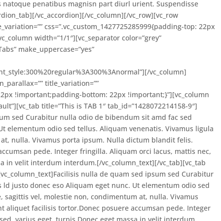
ciis natoque penatibus magnisn part diurl urient. Suspendisse
rdion_tab][/vc_accordion][/vc_column][/vc_row][vc_row
tle_variation=”” css=”.vc_custom_1427725285999{padding-top: 22px
vc_column width=”1/1″][vc_separator color=”grey”
”Tabs” make_uppercase=”yes”
ont_style:300%20regular%3A300%3Anormal”][/vc_column]
_parallax=”” title_variation=””
2px !important;padding-bottom: 22px !important;}”][vc_column
ault”][vc_tab title=”This is TAB 1″ tab_id=”1428072214158-9″]
sum sed Curabitur nulla odio de bibendum sit amd fac sed
 Ut elementum odio sed tellus. Aliquam venenatis. Vivamus ligula
at, nulla. Vivamus porta ipsum. Nulla dictum blandit felis.
accumsan pede. Integer fringilla. Aliquam orci lacus, mattis nec,
a in velit interdum interdum.[/vc_column_text][/vc_tab][vc_tab
][vc_column_text]Facilisis nulla de quam sed ipsum sed Curabitur
s ld justo donec eso Aliquam eget nunc. Ut elementum odio sed
, sagittis vel, molestie non, condimentum at, nulla. Vivamus
nt aliquet facilisis tortor.Donec posuere accumsan pede. Integer
e sed, varius eget, turpis.Donec eget massa in velit interdum