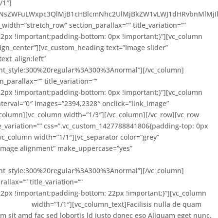
/1″]
ZWFuLWxpc3QlMjB1cHBlcmNhc2UlMjBkZW1vLWJ1dHRvbnMlMjIlM0UlME
width=”stretch_row” section_parallax=”” title_variation=””
2px !important;padding-bottom: 0px !important;}”][vc_column
lign_center”][vc_custom_heading text=”Image slider”
xt_align:left”
ont_style:300%20regular%3A300%3Anormal”][/vc_column]
_parallax=”” title_variation=””
2px !important;padding-bottom: 0px !important;}”][vc_column
interval=”0″ images=”2394,2328″ onclick=”link_image”
c_column][vc_column width=”1/3″][/vc_column][/vc_row][vc_row
tle_variation=”” css=”.vc_custom_1427788841806{padding-top: 0px
vc_column width=”1/1″][vc_separator color=”grey”
=”Image alignment” make_uppercase=”yes”
ont_style:300%20regular%3A300%3Anormal”][/vc_column]
allax=”” title_variation=””
2px !important;padding-bottom: 22px !important;}”][vc_column
width=”1/1″][vc_column_text]
Facilisis nulla de quam
 sit amd fac sed lobortis ld justo donec eso Aliquam eget nunc.