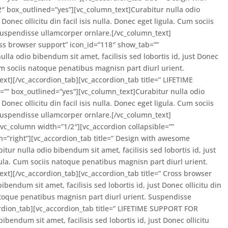
″ box_outlined=”yes”][vc_column_text]Curabitur nulla odio
 Donec ollicitu din facil isis nulla. Donec eget ligula. Cum sociis
Suspendisse ullamcorper ornlare.[/vc_column_text]
oss browser support” icon_id=”118″ show_tab=””
lla odio bibendum sit amet, facilisis sed lobortis id, just Donec
 Cum sociis natoque penatibus magnisn part diurl urient.
xt][/vc_accordion_tab][vc_accordion_tab title=” LIFETIME
” box_outlined=”yes”][vc_column_text]Curabitur nulla odio
 Donec ollicitu din facil isis nulla. Donec eget ligula. Cum sociis
Suspendisse ullamcorper ornlare.[/vc_column_text]
[vc_column width=”1/2″][vc_accordion collapsible=””
n=”right”][vc_accordion_tab title=” Design with awesome
ur nulla odio bibendum sit amet, facilisis sed lobortis id, just
ligula. Cum sociis natoque penatibus magnisn part diurl urient.
xt][/vc_accordion_tab][vc_accordion_tab title=” Cross browser
bendum sit amet, facilisis sed lobortis id, just Donec ollicitu din
 natoque penatibus magnisn part diurl urient. Suspendisse
rdion_tab][vc_accordion_tab title=” LIFETIME SUPPORT FOR
bendum sit amet, facilisis sed lobortis id, just Donec ollicitu