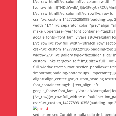
[/vc_raw_html][/vc_column][vc_column width=”1
[vc_raw_html]JTNDdWwlMjBjbGFzcyUzRCUyMmNs
[/vc_raw_html][/vc_column][/vc_row][vc_row full_
css=”.vc_custom_1427725285999{padding-top: 2
width=”1/1″][vc_separator color=”grey” align=”a
make_uppercase=”yes” font_container=”tag:h5|te
google_fonts=”font_family:Varela%3Aregular|f
[/vc_row][vc_row full_width=”stretch_row” section
css=”.vc_custom_1427789229120{padding-top: 2
width=”2/3″][vc_gallery type=”flexslider_slide” 
custom_links_target=”_self” img_size=”full”][/v
full_width=”stretch_row” section_parallax=”” ti
!important;padding-bottom: 0px !important;}”][
align=”align_center”][vc_custom_heading text
font_container=”tag:h5|text_align:left”
google_fonts=”font_family:Varela%3Aregular|f
[/vc_row][vc_row full_width=”default” section_par
css=”.vc_custom_1427789310358{padding-top: 2
sed ipsum sed Curabitur nulla odio de bibendum