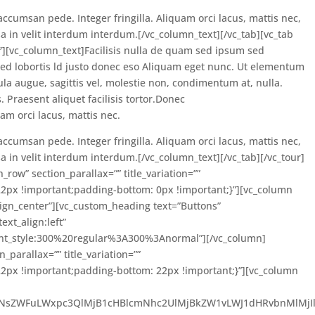
accumsan pede. Integer fringilla. Aliquam orci lacus, mattis nec,
a in velit interdum interdum.[/vc_column_text][/vc_tab][vc_tab
7″][vc_column_text]Facilisis nulla de quam sed ipsum sed
sed lobortis ld justo donec eso Aliquam eget nunc. Ut elementum
ula augue, sagittis vel, molestie non, condimentum at, nulla.
 Praesent aliquet facilisis tortor.Donec
am orci lacus, mattis nec.
accumsan pede. Integer fringilla. Aliquam orci lacus, mattis nec,
a in velit interdum interdum.[/vc_column_text][/vc_tab][/vc_tour]
_row” section_parallax=”” title_variation=””
2px !important;padding-bottom: 0px !important;}”][vc_column
align_center”][vc_custom_heading text=”Buttons”
xt_align:left”
ont_style:300%20regular%3A300%3Anormal”][/vc_column]
_parallax=”” title_variation=””
2px !important;padding-bottom: 22px !important;}”][vc_column
ZWFuLWxpc3QlMjB1cHBlcmNhc2UlMjBkZW1vLWJ1dHRvbnMlMjIlM0UlM