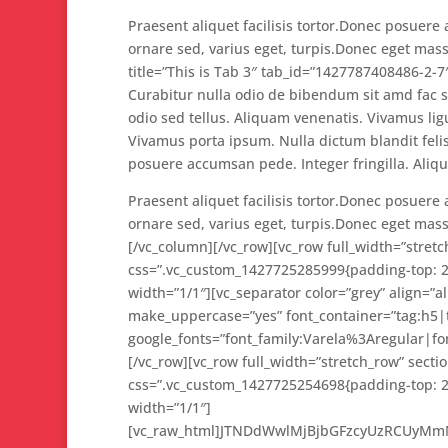
Praesent aliquet facilisis tortor.Donec posuere 
ornare sed, varius eget, turpis.Donec eget mass
title=”This is Tab 3″ tab_id=”1427787408486-2-
Curabitur nulla odio de bibendum sit amd fac 
odio sed tellus. Aliquam venenatis. Vivamus lig
Vivamus porta ipsum. Nulla dictum blandit felis.
posuere accumsan pede. Integer fringilla. Aliqu
Praesent aliquet facilisis tortor.Donec posuere 
ornare sed, varius eget, turpis.Donec eget mass
[/vc_column][/vc_row][vc_row full_width=”stretch
css=”.vc_custom_1427725285999{padding-top: 2
width=”1/1″][vc_separator color=”grey” align=”
make_uppercase=”yes” font_container=”tag:h5|te
google_fonts=”font_family:Varela%3Aregular|f
[/vc_row][vc_row full_width=”stretch_row” section
css=”.vc_custom_1427725254698{padding-top: 2
width=”1/1″]
[vc_raw_html]JTNDdWwlMjBjbGFzcyUzRCUyMmNs