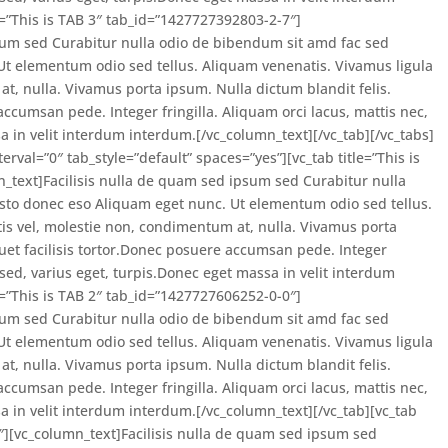
e=”This is TAB 3″ tab_id=”1427727392803-2-7″]
sum sed Curabitur nulla odio de bibendum sit amd fac sed
 Ut elementum odio sed tellus. Aliquam venenatis. Vivamus ligula
at, nulla. Vivamus porta ipsum. Nulla dictum blandit felis.
accumsan pede. Integer fringilla. Aliquam orci lacus, mattis nec,
a in velit interdum interdum.[/vc_column_text][/vc_tab][/vc_tabs]
rval=”0″ tab_style=”default” spaces=”yes”][vc_tab title=”This is
_text]Facilisis nulla de quam sed ipsum sed Curabitur nulla
usto donec eso Aliquam eget nunc. Ut elementum odio sed tellus.
tis vel, molestie non, condimentum at, nulla. Vivamus porta
quet facilisis tortor.Donec posuere accumsan pede. Integer
e sed, varius eget, turpis.Donec eget massa in velit interdum
e=”This is TAB 2″ tab_id=”1427727606252-0-0″]
sum sed Curabitur nulla odio de bibendum sit amd fac sed
 Ut elementum odio sed tellus. Aliquam venenatis. Vivamus ligula
at, nulla. Vivamus porta ipsum. Nulla dictum blandit felis.
accumsan pede. Integer fringilla. Aliquam orci lacus, mattis nec,
a in velit interdum interdum.[/vc_column_text][/vc_tab][vc_tab
7″][vc_column_text]Facilisis nulla de quam sed ipsum sed