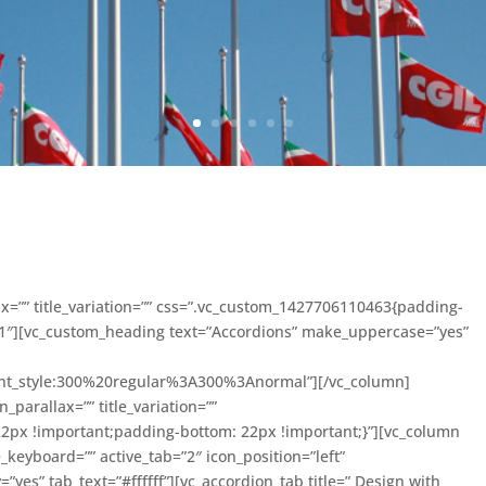
ax=”” title_variation=”” css=”.vc_custom_1427706110463{padding-
/1″][vc_custom_heading text=”Accordions” make_uppercase=”yes”
ont_style:300%20regular%3A300%3Anormal”][/vc_column]
_parallax=”” title_variation=””
2px !important;padding-bottom: 22px !important;}”][vc_column
_keyboard=”” active_tab=”2″ icon_position=”left”
yes” tab_text=”#ffffff”][vc_accordion_tab title=” Design with