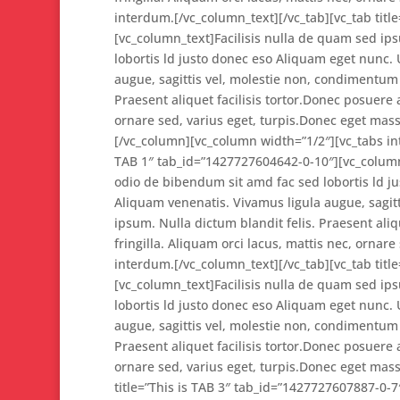
interdum.[/vc_column_text][/vc_tab][vc_tab titl
[vc_column_text]Facilisis nulla de quam sed ip
lobortis ld justo donec eso Aliquam eget nunc.
augue, sagittis vel, molestie non, condimentum 
Praesent aliquet facilisis tortor.Donec posuere 
ornare sed, varius eget, turpis.Donec eget mass
[/vc_column][vc_column width=”1/2″][vc_tabs inte
TAB 1″ tab_id=”1427727604642-0-10″][vc_column
odio de bibendum sit amd fac sed lobortis ld j
Aliquam venenatis. Vivamus ligula augue, sagit
ipsum. Nulla dictum blandit felis. Praesent ali
fringilla. Aliquam orci lacus, mattis nec, ornar
interdum.[/vc_column_text][/vc_tab][vc_tab titl
[vc_column_text]Facilisis nulla de quam sed ip
lobortis ld justo donec eso Aliquam eget nunc.
augue, sagittis vel, molestie non, condimentum 
Praesent aliquet facilisis tortor.Donec posuere 
ornare sed, varius eget, turpis.Donec eget mass
title=”This is TAB 3″ tab_id=”1427727607887-0-