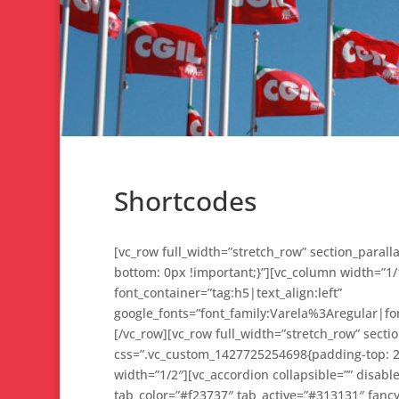
Shortcodes
[vc_row full_width=”stretch_row” section_parall
bottom: 0px !important;}”][vc_column width=”1
font_container=”tag:h5|text_align:left”
google_fonts=”font_family:Varela%3Aregular|f
[/vc_row][vc_row full_width=”stretch_row” section
css=”.vc_custom_1427725254698{padding-top: 2
width=”1/2″][vc_accordion collapsible=”” disable
tab_color=”#f23737″ tab_active=”#313131″ fancy=”