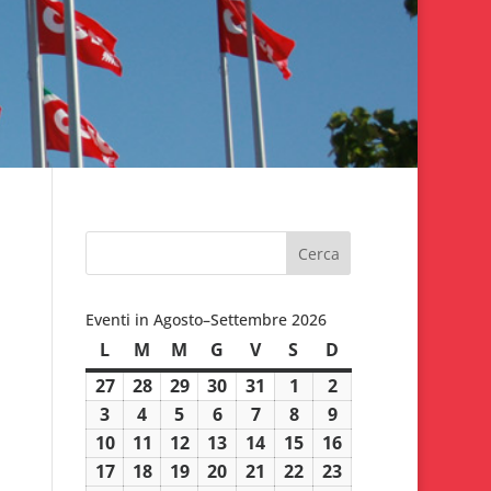
Eventi in Agosto–Settembre 2026
L
lunedì
M
martedì
M
mercoledì
G
giovedì
V
venerdì
S
sabato
D
domenica
27
27
28
28
29
29
30
30
31
31
1
1
2
2
Luglio
Luglio
Luglio
Luglio
Luglio
Agosto
Agosto
3
3
4
4
5
5
6
6
7
7
8
8
9
9
2026
2026
2026
2026
2026
2026
2026
Agosto
Agosto
Agosto
Agosto
Agosto
Agosto
Agosto
10
10
11
11
12
12
13
13
14
14
15
15
16
16
2026
2026
2026
2026
2026
2026
2026
Agosto
Agosto
Agosto
Agosto
Agosto
Agosto
Agosto
17
17
18
18
19
19
20
20
21
21
22
22
23
23