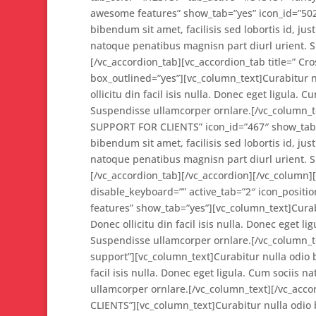
awesome features” show_tab=”yes” icon_id=”502
bibendum sit amet, facilisis sed lobortis id, just
natoque penatibus magnisn part diurl urient. 
[/vc_accordion_tab][vc_accordion_tab title=” Cr
box_outlined=”yes”][vc_column_text]Curabitur nu
ollicitu din facil isis nulla. Donec eget ligula.
Suspendisse ullamcorper ornlare.[/vc_column_te
SUPPORT FOR CLIENTS” icon_id=”467″ show_tab=”
bibendum sit amet, facilisis sed lobortis id, just
natoque penatibus magnisn part diurl urient. 
[/vc_accordion_tab][/vc_accordion][/vc_column]
disable_keyboard=”” active_tab=”2″ icon_positio
features” show_tab=”yes”][vc_column_text]Curabit
Donec ollicitu din facil isis nulla. Donec eget 
Suspendisse ullamcorper ornlare.[/vc_column_te
support”][vc_column_text]Curabitur nulla odio bi
facil isis nulla. Donec eget ligula. Cum sociis
ullamcorper ornlare.[/vc_column_text][/vc_acco
CLIENTS”][vc_column_text]Curabitur nulla odio bi