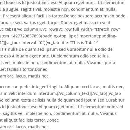
sed lobortis ld justo donec eso Aliquam eget nunc. Ut elementum
ula augue, sagittis vel, molestie non, condimentum at, nulla.
. Praesent aliquet facilisis tortor.Donec posuere accumsan pede.
, ornare sed, varius eget, turpis.Donec eget massa in velit
vc_tabs][/vc_column][/vc_row][vc_row full_width=”stretch_row”
c_custom_1427729857893{padding-top: 0px !important;padding-
][vc_tour interval=”0″][vc_tab title=”This is Tab 1″
isis nulla de quam sed ipsum sed Curabitur nulla odio de
ec eso Aliquam eget nunc. Ut elementum odio sed tellus.
tis vel, molestie non, condimentum at, nulla. Vivamus porta
et facilisis tortor.Donec
am orci lacus, mattis nec.
accumsan pede. Integer fringilla. Aliquam orci lacus, mattis nec,
a in velit interdum interdum.[/vc_column_text][/vc_tab][vc_tab
[vc_column_text]Facilisis nulla de quam sed ipsum sed Curabitur
s ld justo donec eso Aliquam eget nunc. Ut elementum odio sed
, sagittis vel, molestie non, condimentum at, nulla. Vivamus
 aliquet facilisis tortor.Donec
am orci lacus, mattis nec.