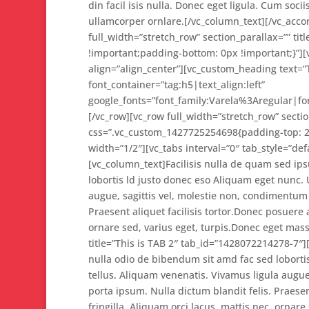
din facil isis nulla. Donec eget ligula. Cum so
ullamcorper ornlare.[/vc_column_text][/vc_acco
full_width=”stretch_row” section_parallax=”” ti
!important;padding-bottom: 0px !important;}”][
align=”align_center”][vc_custom_heading text=
font_container=”tag:h5|text_align:left”
google_fonts=”font_family:Varela%3Aregular|f
[/vc_row][vc_row full_width=”stretch_row” section
css=”.vc_custom_1427725254698{padding-top: 2
width=”1/2″][vc_tabs interval=”0″ tab_style=”def
[vc_column_text]Facilisis nulla de quam sed ip
lobortis ld justo donec eso Aliquam eget nunc.
augue, sagittis vel, molestie non, condimentum 
Praesent aliquet facilisis tortor.Donec posuere 
ornare sed, varius eget, turpis.Donec eget mass
title=”This is TAB 2″ tab_id=”1428072214278-7″
nulla odio de bibendum sit amd fac sed loborti
tellus. Aliquam venenatis. Vivamus ligula augue
porta ipsum. Nulla dictum blandit felis. Praese
fringilla. Aliquam orci lacus, mattis nec, ornar