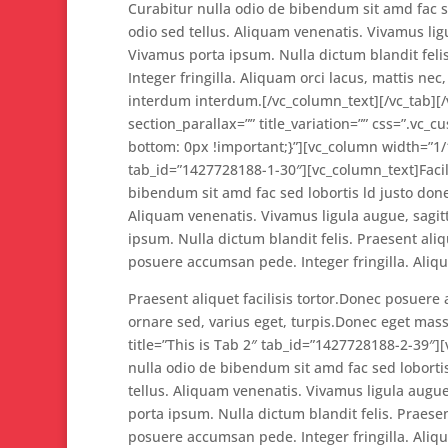
Curabitur nulla odio de bibendum sit amd fac 
odio sed tellus. Aliquam venenatis. Vivamus lig
Vivamus porta ipsum. Nulla dictum blandit felis
Integer fringilla. Aliquam orci lacus, mattis nec
interdum interdum.[/vc_column_text][/vc_tab][/
section_parallax=”” title_variation=”” css=”.v
bottom: 0px !important;}”][vc_column width=”1/1″
tab_id=”1427728188-1-30″][vc_column_text]Facil
bibendum sit amd fac sed lobortis ld justo don
Aliquam venenatis. Vivamus ligula augue, sagit
ipsum. Nulla dictum blandit felis. Praesent aliqu
posuere accumsan pede. Integer fringilla. Aliqu
Praesent aliquet facilisis tortor.Donec posuere 
ornare sed, varius eget, turpis.Donec eget mass
title=”This is Tab 2″ tab_id=”1427728188-2-39″]
nulla odio de bibendum sit amd fac sed loborti
tellus. Aliquam venenatis. Vivamus ligula augue
porta ipsum. Nulla dictum blandit felis. Praesent
posuere accumsan pede. Integer fringilla. Aliqu