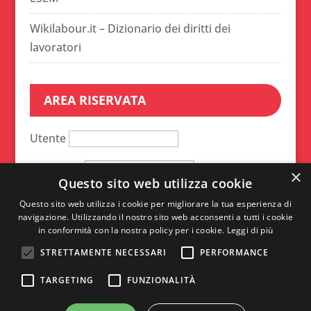
Wikilabour.it – Dizionario dei diritti dei
lavoratori
AREA RISERVATA
Utente
Password
×
Questo sito web utilizza cookie
Ricordami
Questo sito web utilizza i cookie per migliorare la tua esperienza di
navigazione. Utilizzando il nostro sito web acconsenti a tutti i cookie
in conformità con la nostra policy per i cookie.
Leggi di più
A
STRETTAMENTE NECESSARI
PERFORMANCE
l
TARGETING
FUNZIONALITÀ
t
e
CF: 80118590159 –
Cookie policy e